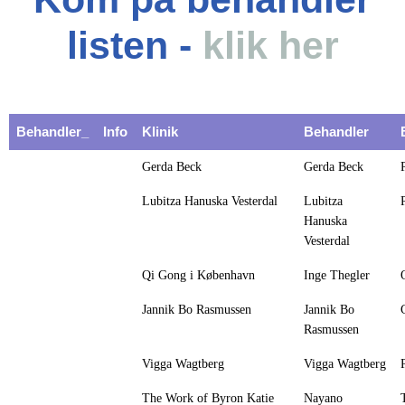
listen -
klik her
Behandler_
Info
Klinik
Behandler
Gerda Beck
Gerda Beck
Lubitza Hanuska Vesterdal
Lubitza
Hanuska
Vesterdal
Qi Gong i København
Inge Thegler
Jannik Bo Rasmussen
Jannik Bo
Rasmussen
Vigga Wagtberg
Vigga Wagtberg
The Work of Byron Katie
Nayano