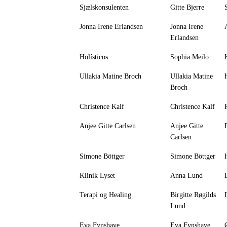
Sjælskonsulenten
Gitte Bjerre
Jonna Irene Erlandsen
Jonna Irene
Erlandsen
Holísticos
Sophia Meilo
Ullakia Matine Broch
Ullakia Matine
Broch
Christence Kalf
Christence Kalf
Anjee Gitte Carlsen
Anjee Gitte
Carlsen
Simone Böttger
Simone Böttger
Klinik Lyset
Anna Lund
Terapi og Healing
Birgitte Røgilds
Lund
Eva Fynshave
Eva Fynshave