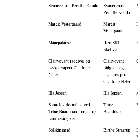
Svanecentret Pernille Kondo
Svanecentret
Pernille Kondo
Margit Vestergaard
Margit
Vestergaard
Månepaladset
Iben Siff
Skeltved
Clairvoyant rådgiver og
Clairvoyant
psykoterapeut Charlotte
rådgiver og
Nefer
psykoterapeut
Charlotte Nefer
Illa Jepsen
Illa Jepsen
Samtalevirksomhed ved
Trine
Trine Boardman - unge- og
Boardman
familierådgiver.
Solskinsmad
Birthe Straarup