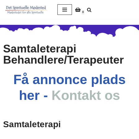
0
Spring
til
indhold
Samtaleterapi
Behandlere/Terapeuter
Få annonce plads
her -
Kontakt os
Samtaleterapi