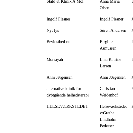
Stald & Klinik A.Mol
Anna Maria
Olsen
Ingolf Plesner
Ingolf Plesner
Nyt lys
Søren Andersen
Bevidsthed.nu
Birgitte
Asmussen
Morrayah
Lina Katrine
Larsen
Anni Jørgensen
Anni Jørgensen
alternative klinik for
Christian
dybtgående helhedsterapi
Weidenhof
HELSEVÆRKSTEDET
Helseværkstedet
v/Grethe
Lindholm
Pedersen