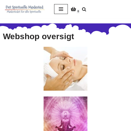
0
Spring
til
indhold
Webshop oversigt