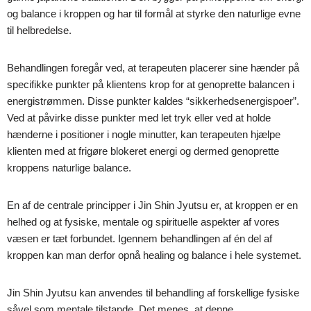
og balance i kroppen og har til formål at styrke den naturlige evne
til helbredelse.
Behandlingen foregår ved, at terapeuten placerer sine hænder på
specifikke punkter på klientens krop for at genoprette balancen i
energistrømmen. Disse punkter kaldes “sikkerhedsenergispoer”.
Ved at påvirke disse punkter med let tryk eller ved at holde
hænderne i positioner i nogle minutter, kan terapeuten hjælpe
klienten med at frigøre blokeret energi og dermed genoprette
kroppens naturlige balance.
En af de centrale principper i Jin Shin Jyutsu er, at kroppen er en
helhed og at fysiske, mentale og spirituelle aspekter af vores
væsen er tæt forbundet. Igennem behandlingen af én del af
kroppen kan man derfor opnå healing og balance i hele systemet.
Jin Shin Jyutsu kan anvendes til behandling af forskellige fysiske
såvel som mentale tilstande. Det menes, at denne