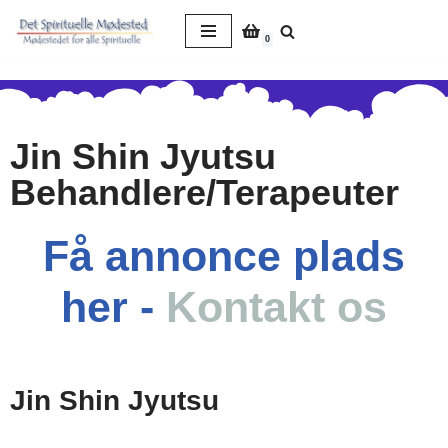
0
Spring
til
indhold
Jin Shin Jyutsu
Behandlere/Terapeuter
Få annonce plads
her -
Kontakt os
Jin Shin Jyutsu