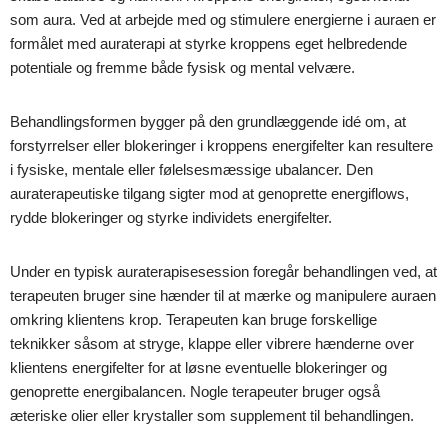
som aura. Ved at arbejde med og stimulere energierne i auraen er
formålet med auraterapi at styrke kroppens eget helbredende
potentiale og fremme både fysisk og mental velvære.
Behandlingsformen bygger på den grundlæggende idé om, at
forstyrrelser eller blokeringer i kroppens energifelter kan resultere
i fysiske, mentale eller følelsesmæssige ubalancer. Den
auraterapeutiske tilgang sigter mod at genoprette energiflows,
rydde blokeringer og styrke individets energifelter.
Under en typisk auraterapisesession foregår behandlingen ved, at
terapeuten bruger sine hænder til at mærke og manipulere auraen
omkring klientens krop. Terapeuten kan bruge forskellige
teknikker såsom at stryge, klappe eller vibrere hænderne over
klientens energifelter for at løsne eventuelle blokeringer og
genoprette energibalancen. Nogle terapeuter bruger også
æteriske olier eller krystaller som supplement til behandlingen.