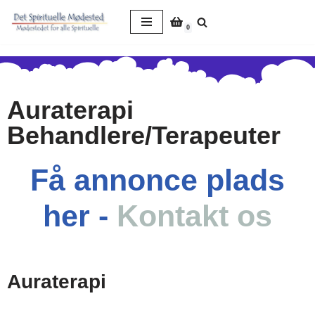
0
Spring
til
indhold
Auraterapi
Behandlere/Terapeuter
Få annonce plads
her -
Kontakt os
Auraterapi