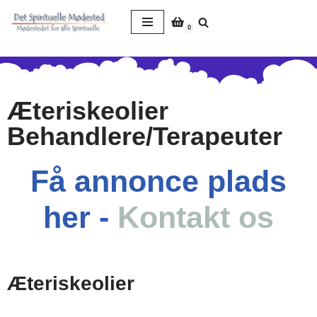
0
Spring
til
indhold
Æteriskeolier
Behandlere/Terapeuter
Få annonce plads
her -
Kontakt os
Æteriskeolier