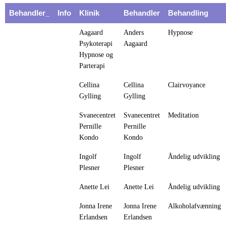
Behandler_
Info
Klinik
Behandler
Behandling
Aagaard
Anders
Hypnose
Psykoterapi
Aagaard
Hypnose og
Parterapi
Cellina
Cellina
Clairvoyance
Gylling
Gylling
Svanecentret
Svanecentret
Meditation
Pernille
Pernille
Kondo
Kondo
Ingolf
Ingolf
Åndelig udvikling
Plesner
Plesner
Anette Lei
Anette Lei
Åndelig udvikling
Jonna Irene
Jonna Irene
Alkoholafvænning
Erlandsen
Erlandsen