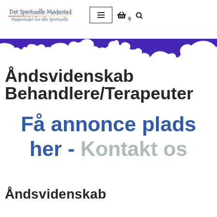
0
Spring
til
indhold
Åndsvidenskab
Behandlere/Terapeuter
Få annonce plads
her -
Kontakt os
Åndsvidenskab