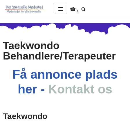
0
Spring
til
indhold
Taekwondo
Behandlere/Terapeuter
Få annonce plads
her -
Kontakt os
Taekwondo