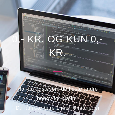
0,- KR. OG KUN 0,-
KR.
Har du også som de fleste andre
behov for hjælp?
Du får ikke bare 1 men 6 måneder