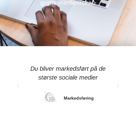
gratis medlemskab
Du bliver markedsført på de
Ad
største sociale medier
Markedsføring