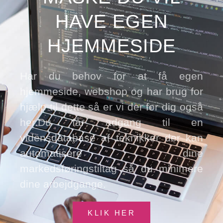
HAVE EGEN
HJEMMESIDE
Har du behov for at få egen
hjemmeside, webshop og har brug for
hjælp til dette så er vi der for dig også
her.Du får adgang til en
vidensdatabase af teknikker der kan
automatisere dine
markedsføringstiltag så du minimere
dine arbejdgange.
KLIK HER